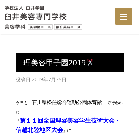
理美容甲子園2019
投稿日
2019年7月25日
石川県松任総合運動公園体育館
今年も
で行われ
た
第１１回全国理容美容学生技術大会・
『
信越北陸地区大会
』
に